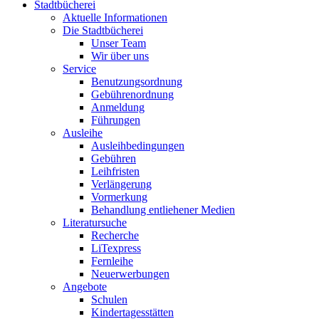
Stadtbücherei
Aktuelle Informationen
Die Stadtbücherei
Unser Team
Wir über uns
Service
Benutzungsordnung
Gebührenordnung
Anmeldung
Führungen
Ausleihe
Ausleihbedingungen
Gebühren
Leihfristen
Verlängerung
Vormerkung
Behandlung entliehener Medien
Literatursuche
Recherche
LiTexpress
Fernleihe
Neuerwerbungen
Angebote
Schulen
Kindertagesstätten