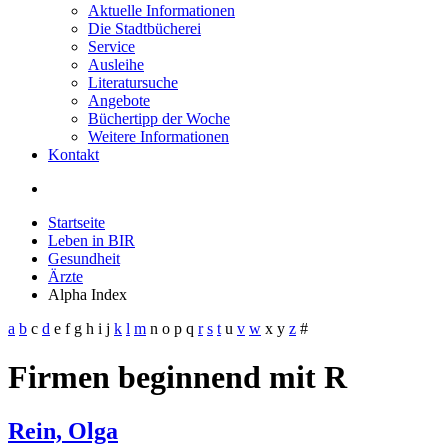
Aktuelle Informationen
Die Stadtbücherei
Service
Ausleihe
Literatursuche
Angebote
Büchertipp der Woche
Weitere Informationen
Kontakt
Startseite
Leben in BIR
Gesundheit
Ärzte
Alpha Index
a
b
c
d
e
f
g
h
i
j
k
l
m
n
o
p
q
r
s
t
u
v
w
x
y
z
#
Firmen beginnend mit R
Rein, Olga