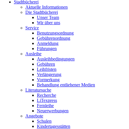
Stadtbücherei
Aktuelle Informationen
Die Stadtbücherei
Unser Team
Wir über uns
Service
Benutzungsordnung
Gebührenordnung
Anmeldung
Führungen
Ausleihe
Ausleihbedingungen
Gebühren
Leihfristen
Verlängerung
Vormerkung
Behandlung entliehener Medien
Literatursuche
Recherche
LiTexpress
Fernleihe
Neuerwerbungen
Angebote
Schulen
Kindertagesstätten