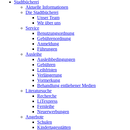
Stadtbücherei
Aktuelle Informationen
Die Stadtbücherei
Unser Team
Wir über uns
Service
Benutzungsordnung
Gebührenordnung
Anmeldung
Führungen
Ausleihe
Ausleihbedingungen
Gebühren
Leihfristen
Verlängerung
Vormerkung
Behandlung entliehener Medien
Literatursuche
Recherche
LiTexpress
Fernleihe
Neuerwerbungen
Angebote
Schulen
Kindertagesstätten