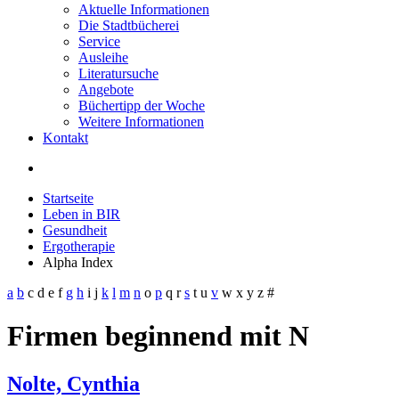
Aktuelle Informationen
Die Stadtbücherei
Service
Ausleihe
Literatursuche
Angebote
Büchertipp der Woche
Weitere Informationen
Kontakt
Startseite
Leben in BIR
Gesundheit
Ergotherapie
Alpha Index
a
b
c
d
e
f
g
h
i
j
k
l
m
n
o
p
q
r
s
t
u
v
w
x
y
z
#
Firmen beginnend mit N
Nolte, Cynthia