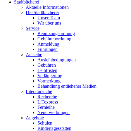
Stadtbücherei
Aktuelle Informationen
Die Stadtbücherei
Unser Team
Wir über uns
Service
Benutzungsordnung
Gebührenordnung
Anmeldung
Führungen
Ausleihe
Ausleihbedingungen
Gebühren
Leihfristen
Verlängerung
Vormerkung
Behandlung entliehener Medien
Literatursuche
Recherche
LiTexpress
Fernleihe
Neuerwerbungen
Angebote
Schulen
Kindertagesstätten