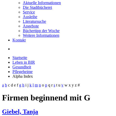
Aktuelle Informationen
Die Stadtbücherei
Service
Ausleihe
Literatursuche
Angebote
Büchertipp der Woche
Weitere Informationen
Kontakt
Startseite
Leben in BIR
Gesundheit
Pflegeheime
Alpha Index
a
b
c
d
e
f
g
h
i
j
k
l
m
n
o
p
q
r
s
t
u
v
w
x
y
z
#
Firmen beginnend mit G
Giebel, Tanja