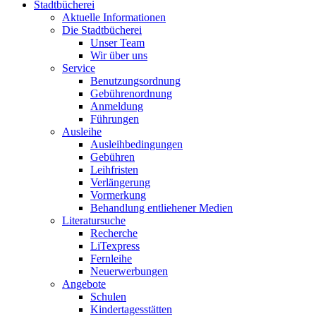
Stadtbücherei
Aktuelle Informationen
Die Stadtbücherei
Unser Team
Wir über uns
Service
Benutzungsordnung
Gebührenordnung
Anmeldung
Führungen
Ausleihe
Ausleihbedingungen
Gebühren
Leihfristen
Verlängerung
Vormerkung
Behandlung entliehener Medien
Literatursuche
Recherche
LiTexpress
Fernleihe
Neuerwerbungen
Angebote
Schulen
Kindertagesstätten