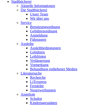
Stadtbücherei
Aktuelle Informationen
Die Stadtbücherei
Unser Team
Wir über uns
Service
Benutzungsordnung
Gebührenordnung
Anmeldung
Führungen
Ausleihe
Ausleihbedingungen
Gebühren
Leihfristen
Verlängerung
Vormerkung
Behandlung entliehener Medien
Literatursuche
Recherche
LiTexpress
Fernleihe
Neuerwerbungen
Angebote
Schulen
Kindertagesstätten